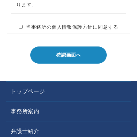
ります。
1. 個人情報を収集・利用する目的について
当事務所の個人情報保護方針に同意する
当事務所は、ご利用者様の同意のもと、氏
名、メールアドレス、住所等の個人情報を収
集させていただくことがあります。これらの
確認画面へ
情報は、以下の目的に利用します。
●ご利用者様の希望に応じた法的サービス・
情報等の提供
トップページ
●お問い合わせへの対応
●本サイト利用時の利便性の向上
事務所案内
●上記目的に付随する業務
弁護士紹介
2. 個人情報の第三者提供について