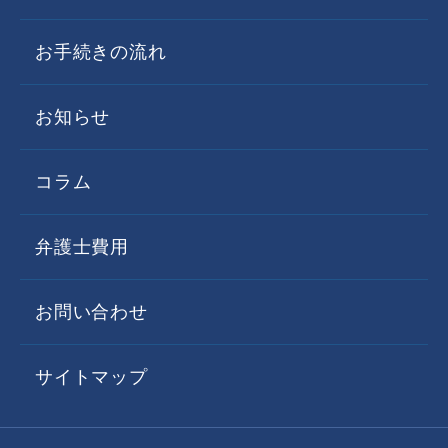
前承認した場合
お手続きの流れ
3. 個人情報の開示、訂正・追加・削除、利用停
止等
お知らせ
当事務所は、個人情報について、開示、訂
正・追加・削除、利用停止等のお申し出があ
コラム
った場合には、お申し出いただいた方がご本
人であることを確認のうえ、個人情報保護法
弁護士費用
の定めに従い遅滞なく対応します。
また、開示に際しては、手数料をいただくこ
お問い合わせ
とがありますので、あらかじめご了承くださ
い。
サイトマップ
4. アクセス解析ツールについて
本サイトでは、Googleによるアクセス解析