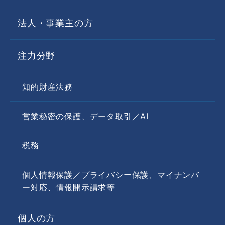
当事務所では、メール等の不具合等に対応す
法人・事業主の方
るため、お問い合わせフォームに記入された
内容をサーバー管理者およびその業務受託者
に提供するほかは、ご利用者様の個人情報
注力分野
を、事前の同意なく第三者提供することはあ
りません。ただし、次の各号の場合は除くも
知的財産法務
のとします。
営業秘密の保護、データ取引／AI
●法令に基づき開示を求められた場合
●人の生命、身体または財産の保護のために
税務
必要がある場合であって、ご本人の同意を得
ることが困難である場合
個人情報保護／プライバシー保護、マイナンバ
●当事務所または第三者の権利、利益、名
ー対応、情報開示請求等
誉、信用等を保護するために必要であると当
事務所が判断した場合
個人の方
●ご利用者様がご自身の個人情報の開示を事